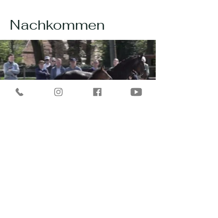
Nachkommen
Stutfohlen
v. Elastic - Sir Donnerhall I
Z.: Daniela Werheit-Wagemeyer