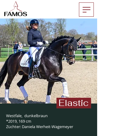
Elastic
Westfale, dunkelbraun
*2019
, 169 cm
Züchter: Daniela Werheit-Wagemeyer