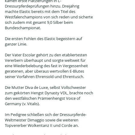
kamen erste Platzierungen in L-
Dressurpferdeprüfungen hinzu. Dreijährig
machte Elastic bereits mit dem Titel des
Westfalenchampions von sich reden und sicherte
sich zudem mit gesamt 9,0 Silber beim
Bundeschampionat.
Die ersten Fohlen des Elastic begeistern auf
ganzer Linie.
Der Vater Escolar gehört zu den etabliertesten
Vererbern überhaupt und sorgte weltweit für
eine Wiederbelebung des fast in Vergessenheit
geratenen, aber überaus wertvollen E-Blutes
seiner Vorfahren Ehrensold und Ehrentusch.
Die Mutter Diva de Luxe, selbst Vollschwester
zum gekörten Hengst Dynasty VDL, brachte noch
den westfälischen Prämienhengst Voice of
Germany (v. Vitalis).
Im Pedigree schließen sich der Dressurpferde-
Weltmeister Dimaggio sowie die weiteren
Topvererber Wolkentanz II und Corde an.