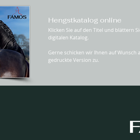
Hengstkatalog online
Klicken Sie auf den Titel und blättern 
digitalen Katalog.
Gerne schicken wir Ihnen auf Wunsch 
gedruckte Version zu.