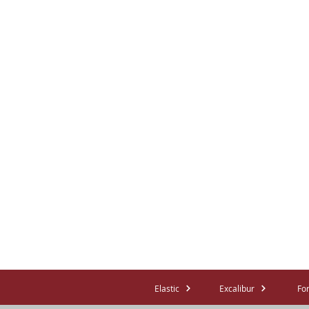
Elastic
Excalibur
Fo